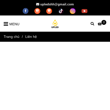
upledshh@gmail.com
0
MENU
Trang chủ
/
Liên hệ