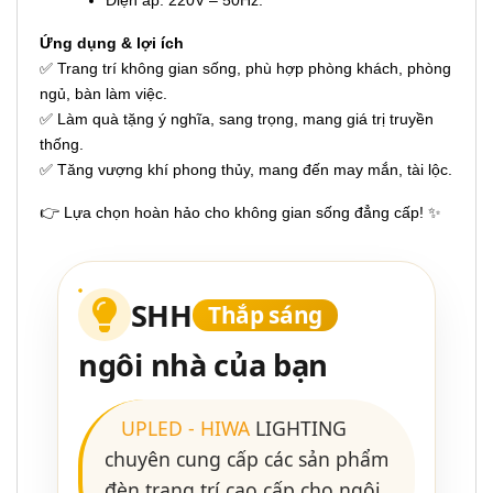
Điện áp: 220V – 50Hz.
Ứng dụng & lợi ích
✅ Trang trí không gian sống, phù hợp phòng khách, phòng
ngủ, bàn làm việc.
✅ Làm quà tặng ý nghĩa, sang trọng, mang giá trị truyền
thống.
✅ Tăng vượng khí phong thủy, mang đến may mắn, tài lộc.
👉 Lựa chọn hoàn hảo cho không gian sống đẳng cấp! ✨
SHH
Thắp sáng
ngôi nhà của bạn
UPLED
-
HIWA
LIGHTING
chuyên cung cấp các sản phẩm
đèn trang trí cao cấp cho ngôi