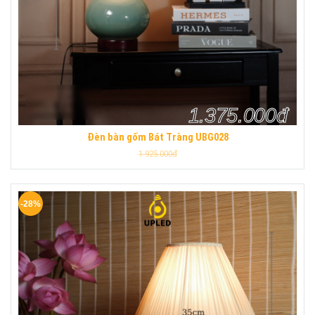
1.375.000đ
Đèn bàn gốm Bát Tràng UBG028
1.925.000đ
-28%