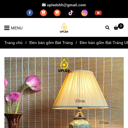
upledshh@gmail.com
0
MENU
Trang chủ
/
Đèn bàn gốm Bát Tràng
/
Đèn bàn gốm Bát Tràng 