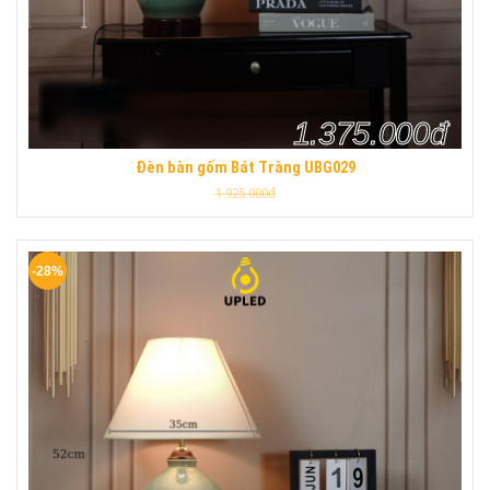
1.375.000đ
Đèn bàn gốm Bát Tràng UBG029
1.925.000đ
-28%