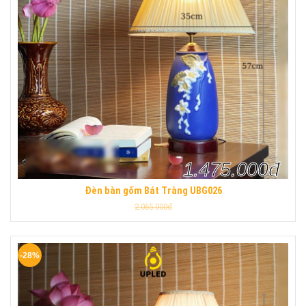
1.475.000đ
Đèn bàn gốm Bát Tràng UBG026
2.065.000đ
-28%