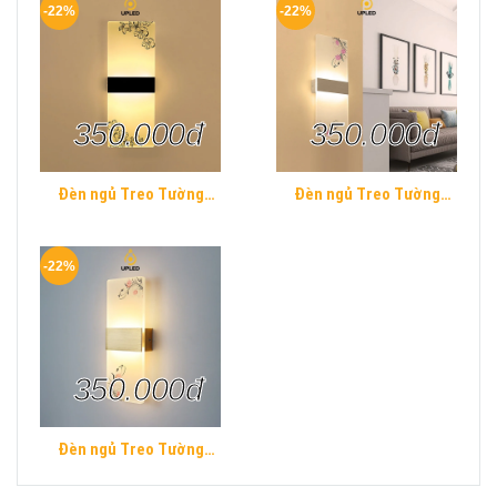
-22%
-22%
350.000đ
350.000đ
Đèn ngủ Treo Tường
Đèn ngủ Treo Tường
Mica UPLED Decor phòng
Mica UPLED Decor phòng
ngủ hình khối chữ nhật
ngủ hình khối chữ nhật
Hiện Đại
Hiện Đại
-22%
350.000đ
Đèn ngủ Treo Tường
Mica UPLED Decor phòng