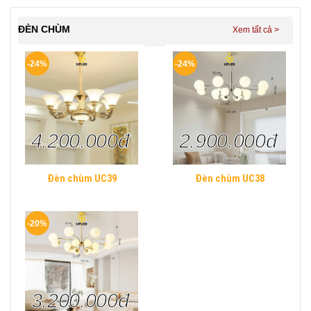
ngủ hình khối chữ nhật
Hiện Đại
ĐÈN CHÙM
-24%
-24%
4.200.000đ
2.900.000đ
Đèn chùm UC39
Đèn chùm UC38
-20%
3.200.000đ