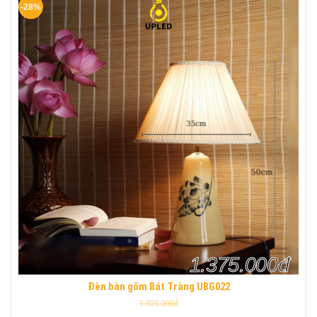
-28%
1.375.000đ
Đèn bàn gốm Bát Tràng UBG022
1.925.000đ