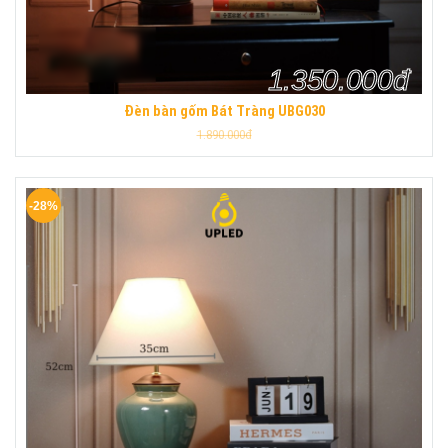
1.350.000đ
Đèn bàn gốm Bát Tràng UBG030
1.890.000đ
-28%