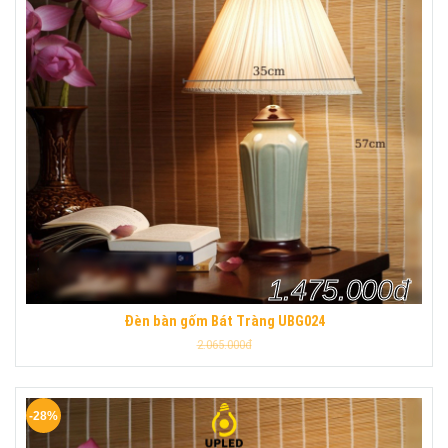
1.475.000đ
Đèn bàn gốm Bát Tràng UBG024
2.065.000đ
-28%