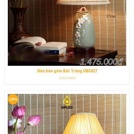
1.475.000đ
Đèn bàn gốm Bát Tràng UBG027
2.065.000đ
-28%