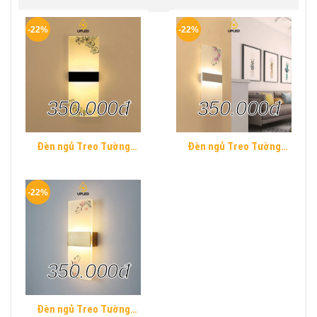
-22%
-22%
350.000đ
350.000đ
Đèn ngủ Treo Tường
Đèn ngủ Treo Tường
Mica UPLED Decor phòng
Mica UPLED Decor phòng
ngủ hình khối chữ nhật
ngủ hình khối chữ nhật
Hiện Đại
Hiện Đại
-22%
350.000đ
Đèn ngủ Treo Tường