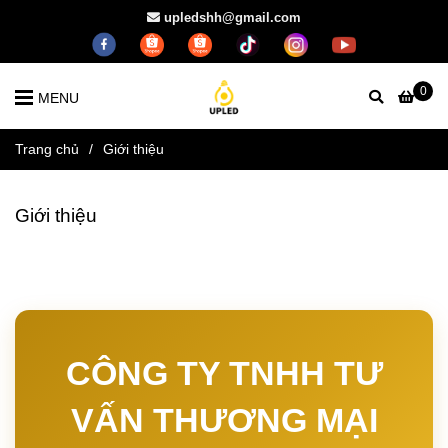
upledshh@gmail.com
0
MENU
Trang chủ
/
Giới thiệu
Giới thiệu
CÔNG TY TNHH TƯ
VẤN THƯƠNG MẠI