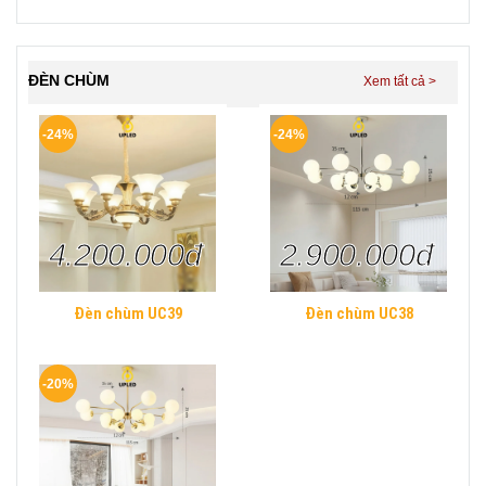
Mica UPLED Decor phòng
ngủ hình khối chữ nhật
Hiện Đại
ĐÈN CHÙM
-24%
-24%
4.200.000đ
2.900.000đ
Đèn chùm UC39
Đèn chùm UC38
-20%