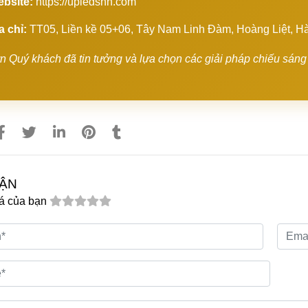
bsite:
https://upledshh.com
a chỉ:
TT05, Liền kề 05+06, Tây Nam Linh Đàm, Hoàng Liệt, H
 Quý khách đã tin tưởng và lựa chọn các giải pháp chiếu sá
UẬN
á của bạn