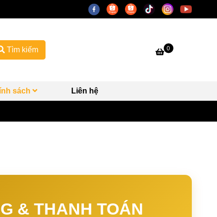
0
Tìm kiếm
ính sách
Liên hệ
G & THANH TOÁN