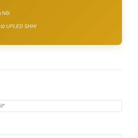
à Nội
ng từ UPLED SHH!