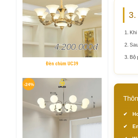
3.
Khi
4.200.000đ
Sau
Bộ 
Đèn chùm UC39
-24%
Thôn
Ho
Em