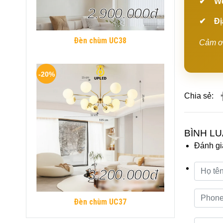
We
2.900.000đ
Đị
Đèn chùm UC38
Cảm ơn
-20%
Chia sẻ:
BÌNH L
Đánh gi
3.200.000đ
Đèn chùm UC37