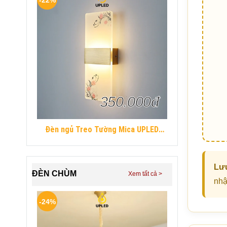
350.000đ
Đèn ngủ Treo Tường Mica UPLED
Decor phòng ngủ hình khối chữ nhật
Hiện Đại
Lưu
ĐÈN CHÙM
nhậ
-24%