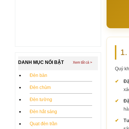
1.
DANH MỤC NỔI BẬT
Quý kh
Đèn bàn
Đặ
Đèn chùm
xá
Đèn tường
Đặ
hà
Đèn hắt sáng
Tư
Quạt đèn trần
sá