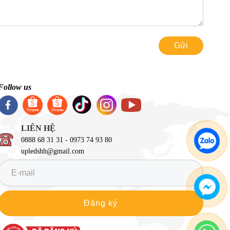
Gửi
Follow us
LIÊN HỆ
0888 68 31 31 - 0973 74 93 80
upledshh@gmail.com
Đăng ký