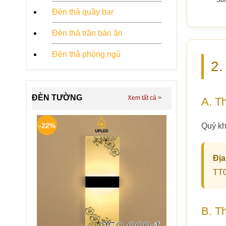
Đèn thả quầy bar
Đèn thả trần bàn ăn
Đèn thả phòng ngủ
2.
ĐÈN TƯỜNG
A. Th
-22%
Quý kh
Địa
TT0
B. T