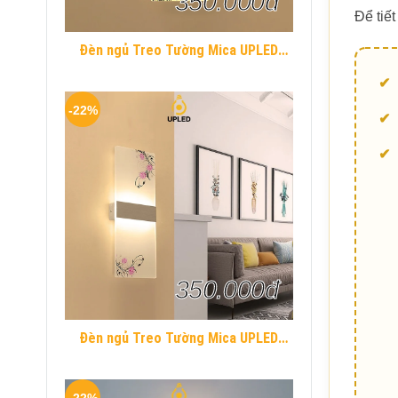
350.000đ
Để tiết
Đèn ngủ Treo Tường Mica UPLED
Decor phòng ngủ hình khối chữ nhật
Hiện Đại
-22%
350.000đ
Đèn ngủ Treo Tường Mica UPLED
Decor phòng ngủ hình khối chữ nhật
Hiện Đại
-22%