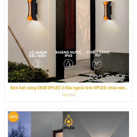
532.000đ
Đèn hắt sáng UH20 UPLED 2 đầu ngoài trời UPLED chóa vàng
hợp kim nhôm sơn tĩnh điện chống nước
760.000đ
-30%