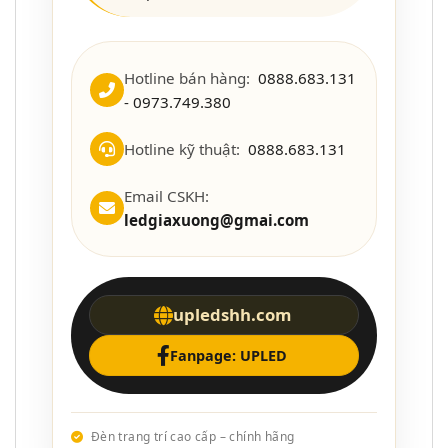
Hotline bán hàng:
0888.683.131
- 0973.749.380
Hotline kỹ thuật:
0888.683.131
Email CSKH:
ledgiaxuong@gmai.com
upledshh.com
Fanpage: UPLED
Đèn trang trí cao cấp – chính hãng