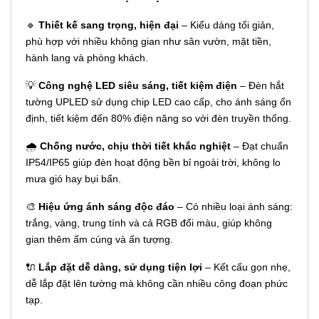
🔹
Thiết kế sang trọng, hiện đại
– Kiểu dáng tối giản,
phù hợp với nhiều không gian như sân vườn, mặt tiền,
hành lang và phòng khách.
💡
Công nghệ LED siêu sáng, tiết kiệm điện
– Đèn hắt
tường UPLED sử dụng chip LED cao cấp, cho ánh sáng ổn
định, tiết kiệm đến 80% điện năng so với đèn truyền thống.
🌧
Chống nước, chịu thời tiết khắc nghiệt
– Đạt chuẩn
IP54/IP65 giúp đèn hoạt động bền bỉ ngoài trời, không lo
mưa gió hay bụi bẩn.
🎨
Hiệu ứng ánh sáng độc đáo
– Có nhiều loại ánh sáng:
trắng, vàng, trung tính và cả RGB đổi màu, giúp không
gian thêm ấm cúng và ấn tượng.
🔌
Lắp đặt dễ dàng, sử dụng tiện lợi
– Kết cấu gọn nhẹ,
dễ lắp đặt lên tường mà không cần nhiều công đoạn phức
tạp.