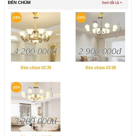
ĐÈN CHÙM
-24%
-24%
4.200.000đ
2.900.000đ
Đèn chùm UC39
Đèn chùm UC38
-20%
3.200.000đ