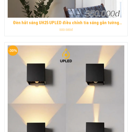
350.000đ
Đèn hắt sáng UH25 UPLED điều chỉnh tia sáng gắn tường
ngoài trời chống nước hiện đại
500.580đ
-30%