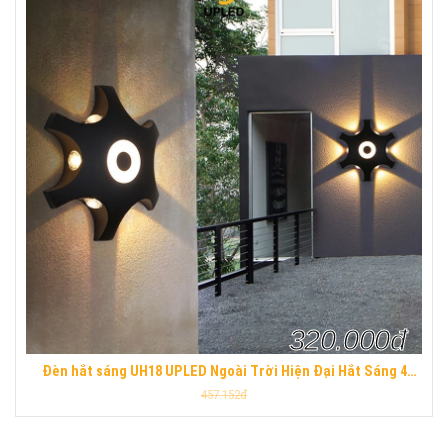
320.000đ
Đèn hắt sáng UH18 UPLED Ngoài Trời Hiện Đại Hắt Sáng 4
Hướng Hợp Kim Nhôm Chống Nước UPLED
457.152đ