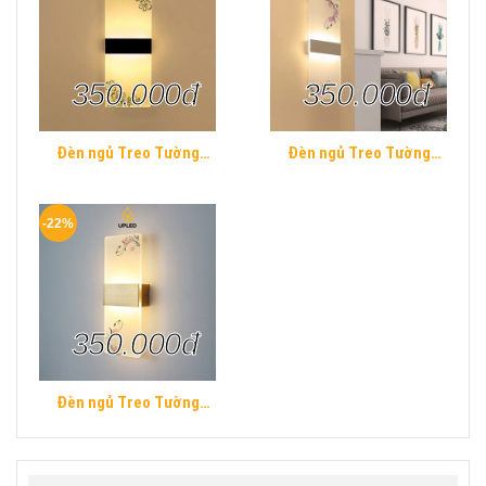
350.000đ
350.000đ
Đèn ngủ Treo Tường
Đèn ngủ Treo Tường
Mica UPLED Decor phòng
Mica UPLED Decor phòng
ngủ hình khối chữ nhật
ngủ hình khối chữ nhật
Hiện Đại
Hiện Đại
-22%
350.000đ
Đèn ngủ Treo Tường
Mica UPLED Decor phòng
ngủ hình khối chữ nhật
Hiện Đại