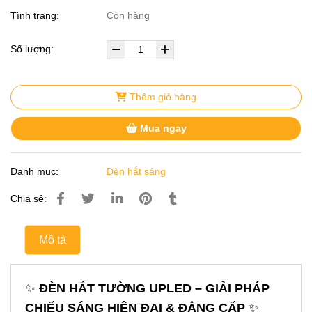
Tình trạng:
Còn hàng
Số lượng:
Thêm giỏ hàng
Mua ngay
Danh mục:
Đèn hắt sáng
Chia sẻ:
Mô tả
✨
ĐÈN HẮT TƯỜNG UPLED – GIẢI PHÁP
CHIẾU SÁNG HIỆN ĐẠI & ĐẲNG CẤP
✨