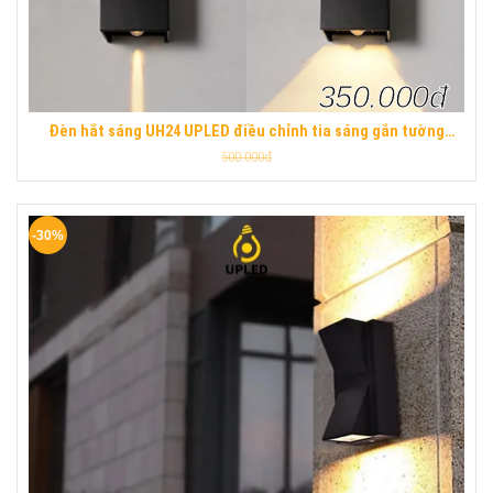
350.000đ
Đèn hắt sáng UH24 UPLED điều chỉnh tia sáng gắn tường
ngoài trời chống nước hiện đại
500.000đ
-30%