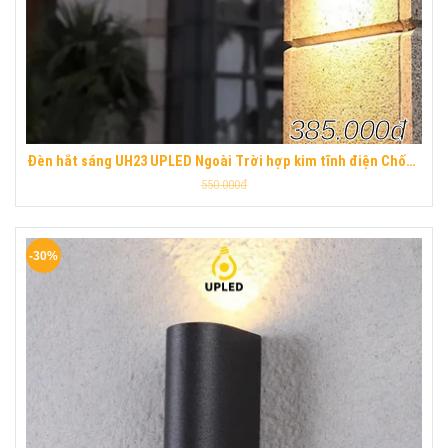
385.000đ
Đèn hắt sáng UH23 UPLED Ngoài Trời hợp kim tĩnh điện Chống
Nước hiện đại
550.000đ
-30%