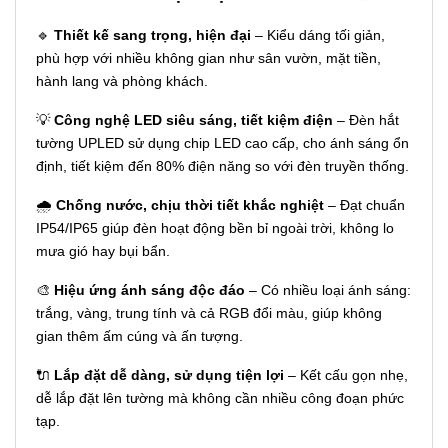
🔹
Thiết kế sang trọng, hiện đại
– Kiểu dáng tối giản,
phù hợp với nhiều không gian như sân vườn, mặt tiền,
hành lang và phòng khách.
💡
Công nghệ LED siêu sáng, tiết kiệm điện
– Đèn hắt
tường UPLED sử dụng chip LED cao cấp, cho ánh sáng ổn
định, tiết kiệm đến 80% điện năng so với đèn truyền thống.
🌧
Chống nước, chịu thời tiết khắc nghiệt
– Đạt chuẩn
IP54/IP65 giúp đèn hoạt động bền bỉ ngoài trời, không lo
mưa gió hay bụi bẩn.
🎨
Hiệu ứng ánh sáng độc đáo
– Có nhiều loại ánh sáng:
trắng, vàng, trung tính và cả RGB đổi màu, giúp không
gian thêm ấm cúng và ấn tượng.
🔌
Lắp đặt dễ dàng, sử dụng tiện lợi
– Kết cấu gọn nhẹ,
dễ lắp đặt lên tường mà không cần nhiều công đoạn phức
tạp.