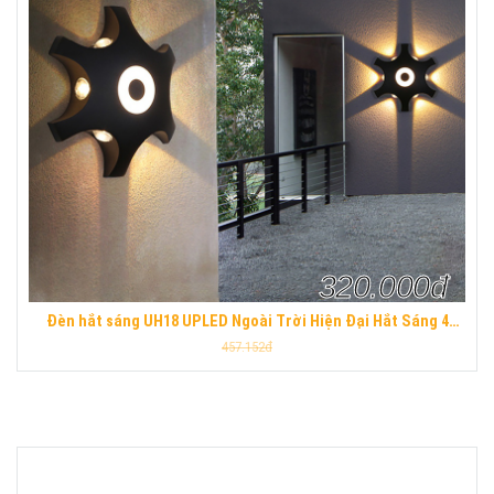
320.000đ
Đèn hắt sáng UH18 UPLED Ngoài Trời Hiện Đại Hắt Sáng 4
Hướng Hợp Kim Nhôm Chống Nước UPLED
457.152đ