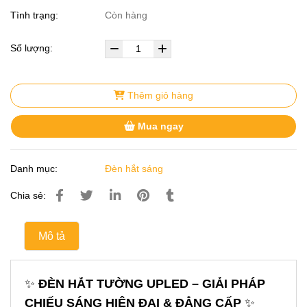
Tình trạng:
Còn hàng
Số lượng:
Thêm giỏ hàng
Mua ngay
Danh mục:
Đèn hắt sáng
Chia sẻ:
Mô tả
✨
ĐÈN HẮT TƯỜNG UPLED – GIẢI PHÁP
CHIẾU SÁNG HIỆN ĐẠI & ĐẲNG CẤP
✨