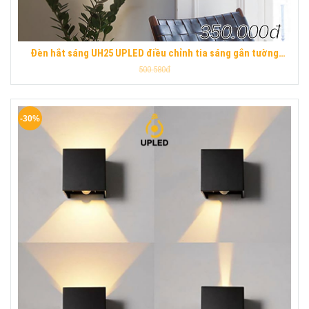
350.000đ
Đèn hắt sáng UH25 UPLED điều chỉnh tia sáng gắn tường
ngoài trời chống nước hiện đại
500.580đ
-30%