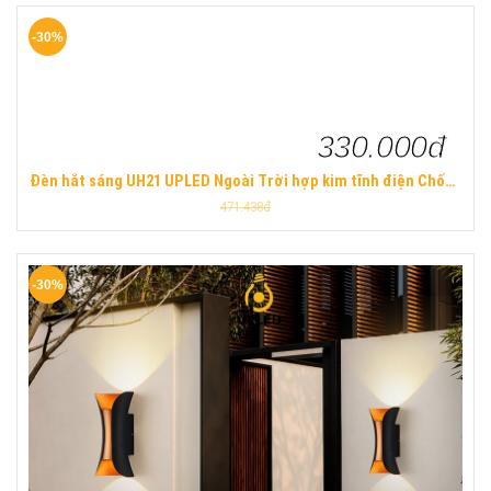
-30%
330.000đ
Đèn hắt sáng UH21 UPLED Ngoài Trời hợp kim tĩnh điện Chống
Nước hiện đại
471.438đ
-30%