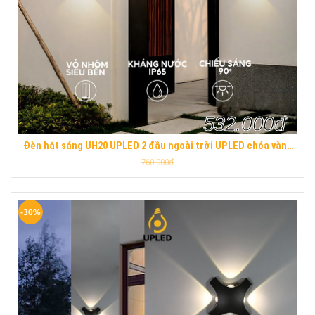
532.000đ
Đèn hắt sáng UH20 UPLED 2 đầu ngoài trời UPLED chóa vàng
hợp kim nhôm sơn tĩnh điện chống nước
760.000đ
-30%