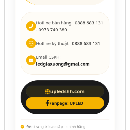
Hotline bán hàng:
0888.683.131
- 0973.749.380
Hotline kỹ thuật:
0888.683.131
Email CSKH:
ledgiaxuong@gmai.com
upledshh.com
Fanpage: UPLED
Đèn trang trí cao cấp – chính hãng