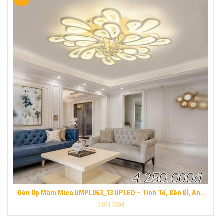
4.250.000đ
Đèn Ốp Mâm Mica UMPL063_13 UPLED – Tinh Tế, Bền Bỉ, Ánh
Sáng Hoàn Hảo
6.071.550đ