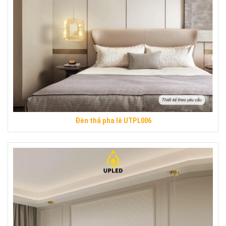
Đèn thả pha lê UTPL006