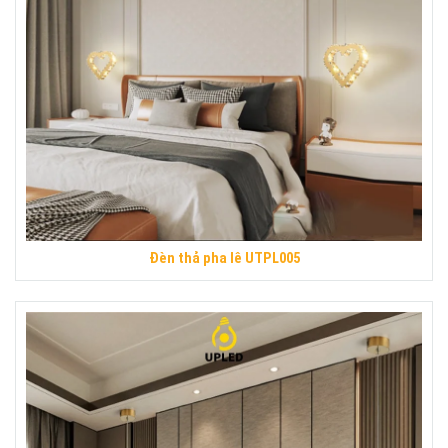
Đèn thả pha lê UTPL005