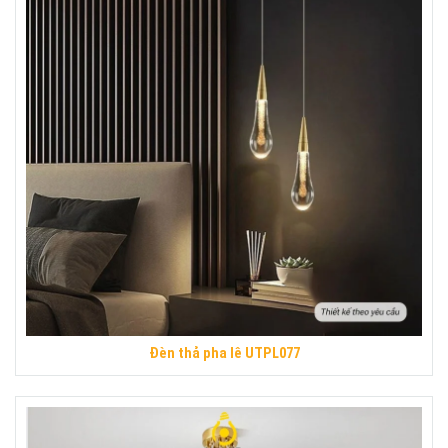
Đèn thả pha lê UTPL077