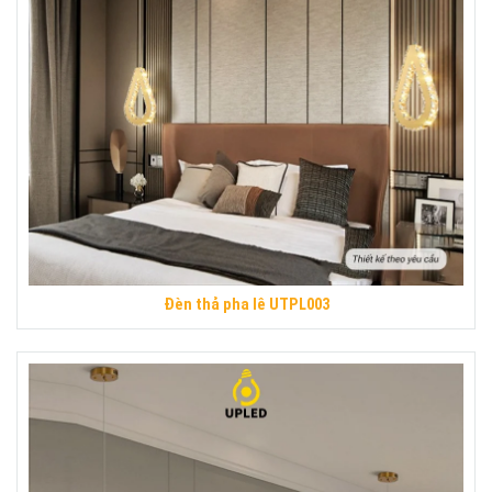
Đèn thả pha lê UTPL003