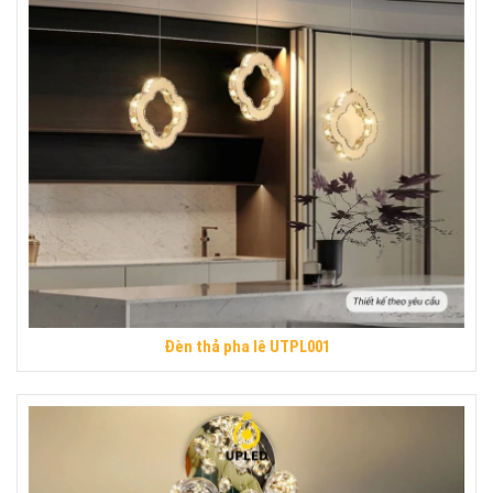
Đèn thả pha lê UTPL001