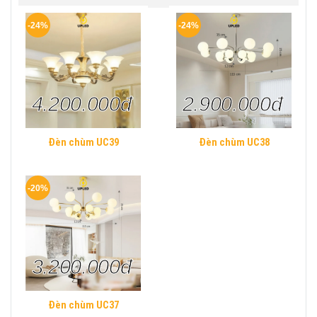
-24%
-24%
4.200.000đ
2.900.000đ
Đèn chùm UC39
Đèn chùm UC38
-20%
3.200.000đ
Đèn chùm UC37