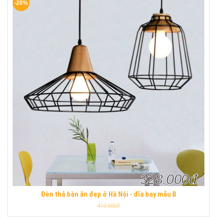
-20%
328.000đ
Đèn thả bàn ăn đẹp ở Hà Nội - đĩa bay mẫu B
410.000đ