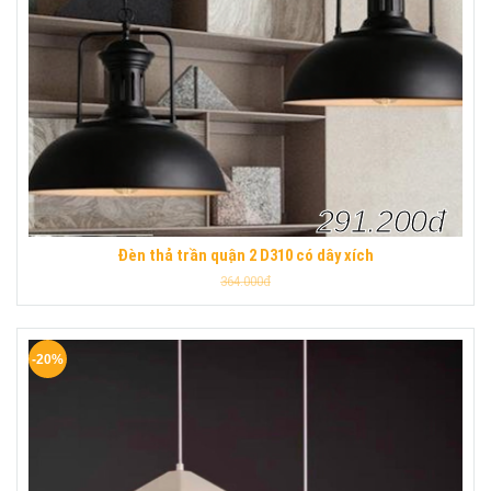
291.200đ
Đèn thả trần quận 2 D310 có dây xích
364.000đ
-20%