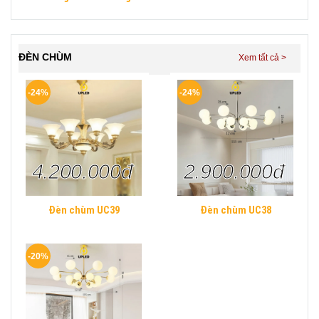
Mica UPLED Decor phòng
ngủ hình khối chữ nhật
Hiện Đại
ĐÈN CHÙM
-24%
-24%
4.200.000đ
2.900.000đ
Đèn chùm UC39
Đèn chùm UC38
-20%