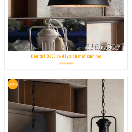
616.000đ
Đèn thả D300 có dây xích mặt kính mờ
770.000đ
-20%