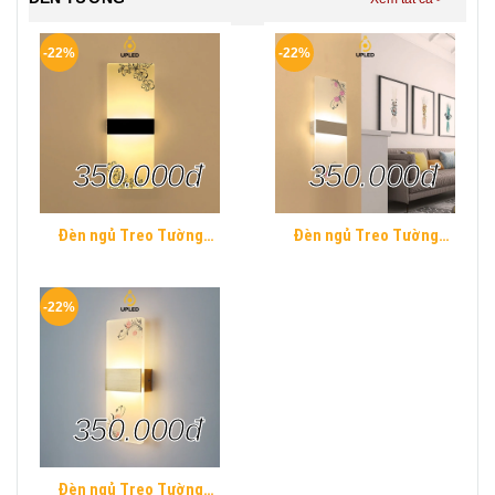
-22%
-22%
350.000đ
350.000đ
Đèn ngủ Treo Tường
Đèn ngủ Treo Tường
Mica UPLED Decor phòng
Mica UPLED Decor phòng
ngủ hình khối chữ nhật
ngủ hình khối chữ nhật
Hiện Đại
Hiện Đại
-22%
350.000đ
Đèn ngủ Treo Tường