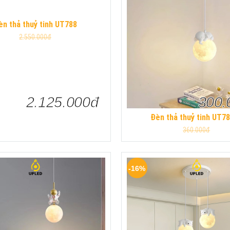
èn thả thuỷ tinh UT788
2.550.000đ
2.125.000đ
300.
Đèn thả thuỷ tinh UT7
360.000đ
-16%