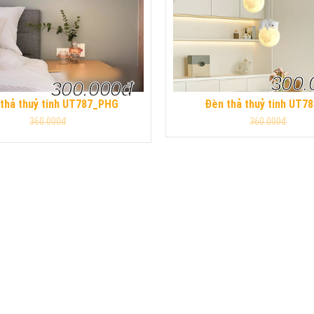
300.
300.000đ
thả thuỷ tinh UT787_PHG
Đèn thả thuỷ tinh UT7
360.000đ
360.000đ