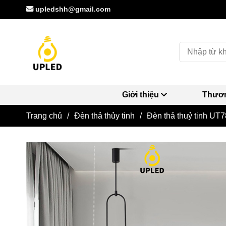
upledshh@gmail.com
Giới thiệu
Thươn
Trang chủ
/
Đèn thả thủy tinh
/
Đèn thả thuỷ tinh UT