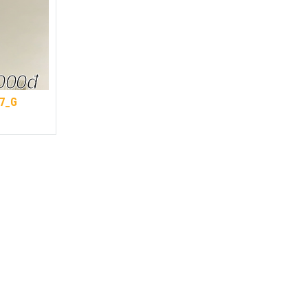
000đ
87_G