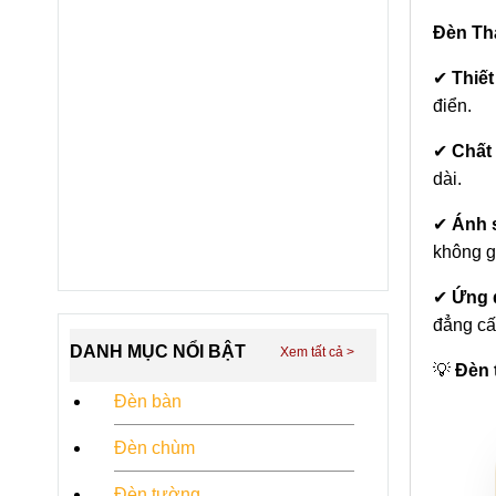
Đèn Th
✔
Thiết
điển.
✔
Chất 
dài.
✔
Ánh 
không g
✔
Ứng 
đẳng cấ
DANH MỤC NỔI BẬT
💡
Đèn 
Đèn bàn
Đèn chùm
Đèn tường