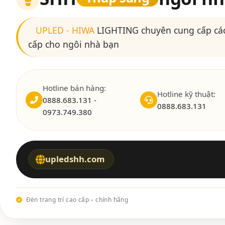
UPLED
-
HIWA
LIGHTING chuyên cung cấp các
cấp cho ngôi nhà bạn
Hotline bán hàng:
Hotline kỹ thuật:
0888.683.131 -
0888.683.131
0973.749.380
upledshh.com
Đèn trang trí cao cấp – chính hãng