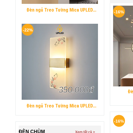
Đèn ngủ Treo Tường Mica UPLED
-16%
Decor phòng ngủ hình khối chữ nhật
Hiện Đại
-22%
350.000đ
Đè
Đèn ngủ Treo Tường Mica UPLED
Decor phòng ngủ hình khối chữ nhật
Hiện Đại
-16%
ĐÈN CHÙM