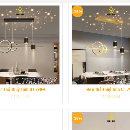
-16%
1.750.000đ
1.750
n thả thuỷ tinh UT790Đ
Đèn thả thuỷ tinh UT7
2.100.000đ
2.100.000đ
-16%