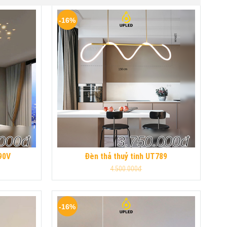
-16%
.000đ
3.750.000đ
90V
Đèn thả thuỷ tinh UT789
4.500.000đ
-16%