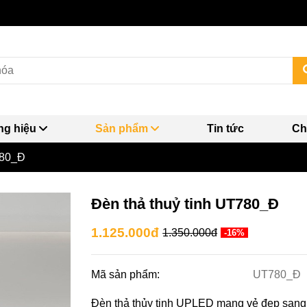
g hiệu
Sản phẩm
Tin tức
Ch
780_Đ
Đèn thả thuỷ tinh UT780_Đ
1.125.000đ
1.350.000đ
-16%
Mã sản phẩm:
UT780_Đ
Đèn thả thủy tinh UPLED mang vẻ đẹp sang tr