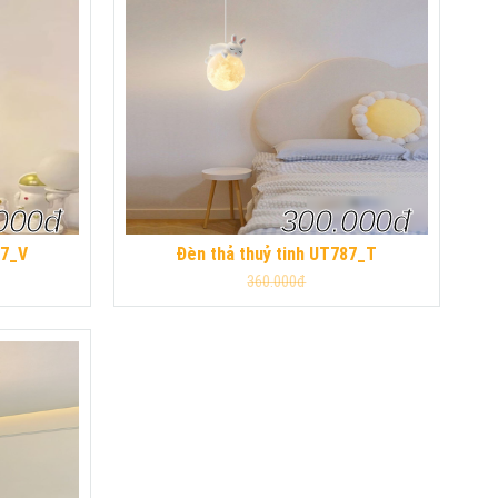
000đ
300.000đ
87_V
Đèn thả thuỷ tinh UT787_T
360.000đ