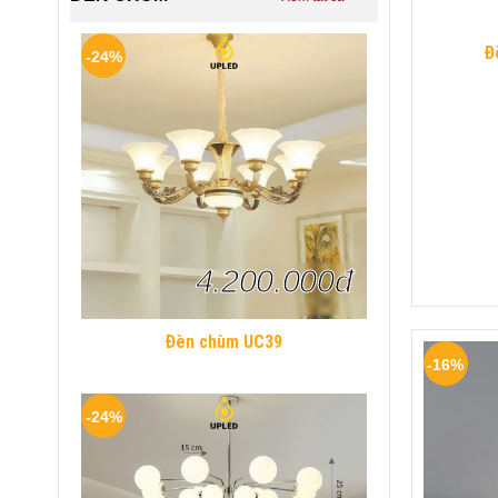
Đ
-24%
4.200.000đ
Đèn chùm UC39
-16%
-24%