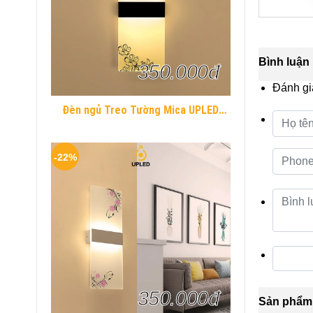
Bình luận
350.000đ
Đánh gi
Đèn ngủ Treo Tường Mica UPLED
Decor phòng ngủ hình khối chữ nhật
Hiện Đại
-22%
350.000đ
Sản phẩm 