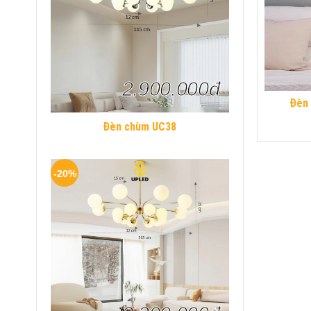
2.900.000đ
Đèn 
Đèn chùm UC38
-20%