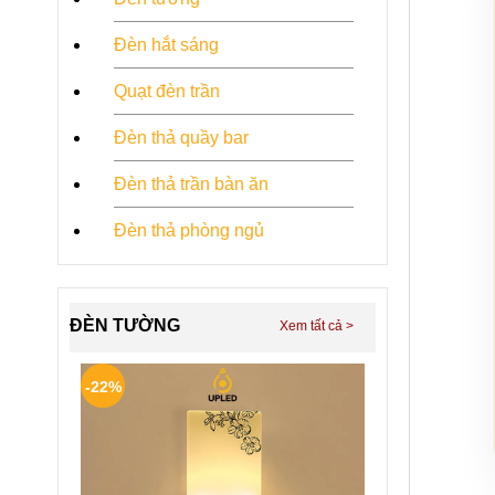
Đèn hắt sáng
Quạt đèn trần
Đèn thả quầy bar
Đèn thả trần bàn ăn
Đèn thả phòng ngủ
ĐÈN TƯỜNG
-22%