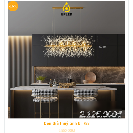
-16%
2.125.000đ
Đèn thả thuỷ tinh UT788
2.550.000đ