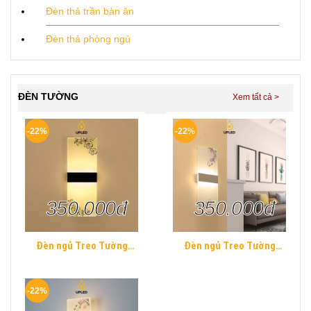
Đèn thả trần bàn ăn
Đèn thả phòng ngủ
ĐÈN TƯỜNG
-22%
-22%
350.000đ
350.000đ
Đèn ngủ Treo Tường
Đèn ngủ Treo Tường
Mica UPLED Decor phòng
Mica UPLED Decor phòng
ngủ hình khối chữ nhật
ngủ hình khối chữ nhật
Hiện Đại
Hiện Đại
-22%