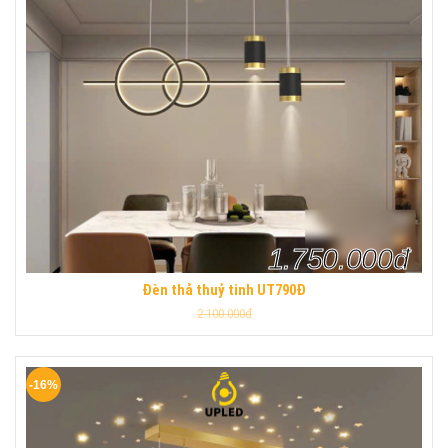
1.750.000đ
Đèn thả thuỷ tinh UT790Đ
2.100.000đ
-16%