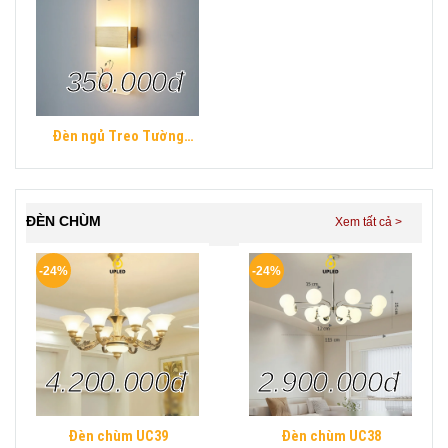
350.000đ
Đèn ngủ Treo Tường
Mica UPLED Decor phòng
ngủ hình khối chữ nhật
Hiện Đại
ĐÈN CHÙM
-24%
-24%
4.200.000đ
2.900.000đ
Đèn chùm UC39
Đèn chùm UC38