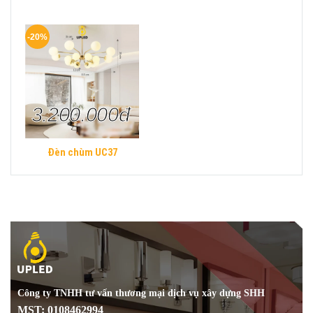
-20%
3.200.000đ
Đèn chùm UC37
Công ty TNHH tư vấn thương mại dịch vụ xây dựng SHH
MST: 0108462994