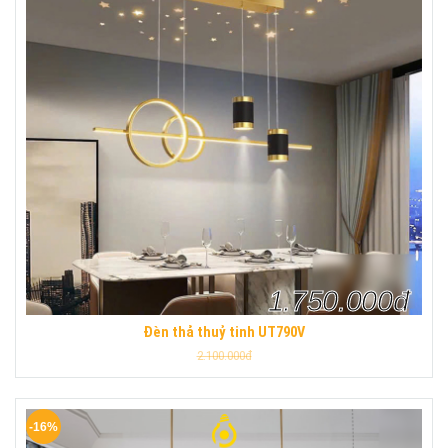
1.750.000đ
Đèn thả thuỷ tinh UT790V
2.100.000đ
-16%