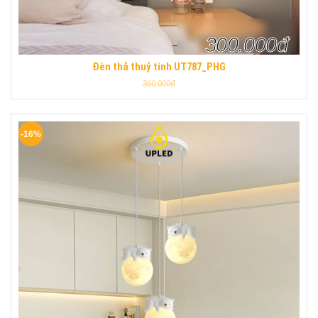
300.000đ
Đèn thả thuỷ tinh UT787_PHG
360.000đ
-16%