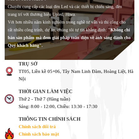
Chuyên cung cấp các loại đèn Led và các thiết bị chiếu sáng, đèn
trang trí với thương hiệu Upled, Hiwa.
Với hơn nhiều năm kinh nghiệm trong nghề tư vấn và thi công cho
rất nhiều công trình, dự án, chúng tôi tự tin khẳng định:
"Không chỉ
bán sản phẩm mà đem giải pháp toàn diện về ánh sáng dành cho
Quý khách hàng".
TRỤ SỞ
TT05, Liền kề 05+06, Tây Nam Linh Đàm, Hoàng Liệt, Hà
Nội
THỜI GIAN LÀM VIỆC
Thứ 2 - Thứ 7 (Hàng tuần)
Sáng: 8:00 - 12:00, Chiều: 13:30 - 17:30
THÔNG TIN CHÍNH SÁCH
Chính sách đổi trả
Chính sách bảo mật