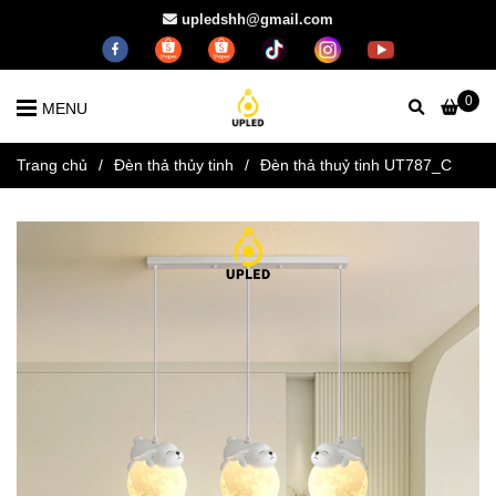
upledshh@gmail.com
0
MENU
Trang chủ
/
Đèn thả thủy tinh
/
Đèn thả thuỷ tinh UT787_C