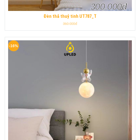
300.000đ
Đèn thả thuỷ tinh UT787_T
360.000đ
-16%