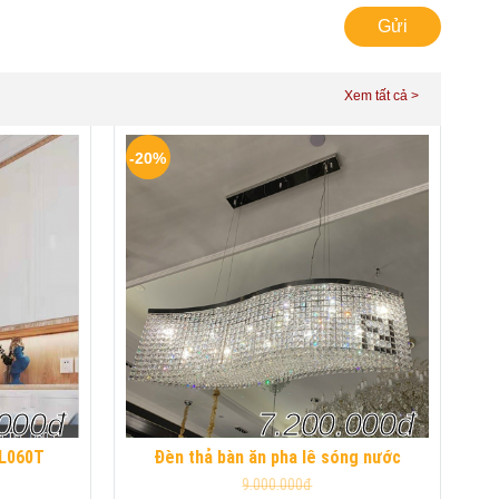
Gửi
-20%
.000đ
7.200.000đ
PL060T
Đèn thả bàn ăn pha lê sóng nước
9.000.000đ