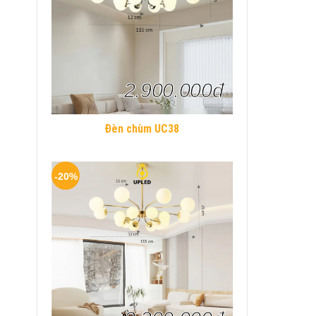
2.900.000đ
Đèn chùm UC38
-20%