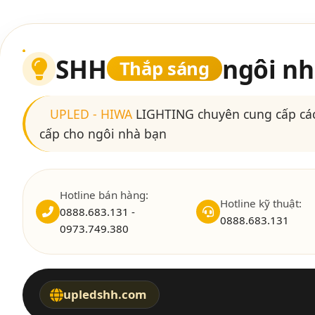
SHH
ngôi nh
Thắp sáng
UPLED
-
HIWA
LIGHTING chuyên cung cấp các
cấp cho ngôi nhà bạn
Hotline bán hàng:
Hotline kỹ thuật:
0888.683.131 -
0888.683.131
0973.749.380
upledshh.com