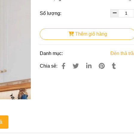
Số lượng:
Thêm giỏ hàng
Danh mục:
Đèn thả tr
Chia sẻ:
ả