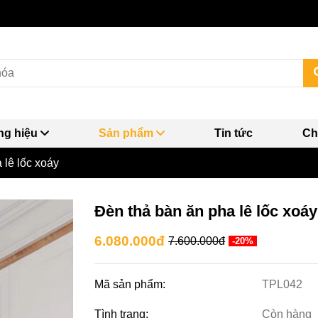
g hiệu
Sản phẩm
Tin tức
Ch
 lê lốc xoáy
Đèn thả bàn ăn pha lê lốc xoáy
6.080.000đ
7.600.000đ
-20%
Mã sản phẩm:
TPL042
Tình trạng:
Còn hàng