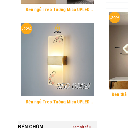
Đèn ngủ Treo Tường Mica UPLED
Decor phòng ngủ hình khối chữ nhật
-20%
Hiện Đại
-22%
350.000đ
Đèn thả 
Đèn ngủ Treo Tường Mica UPLED
Decor phòng ngủ hình khối chữ nhật
Hiện Đại
ĐÈN CHÙM