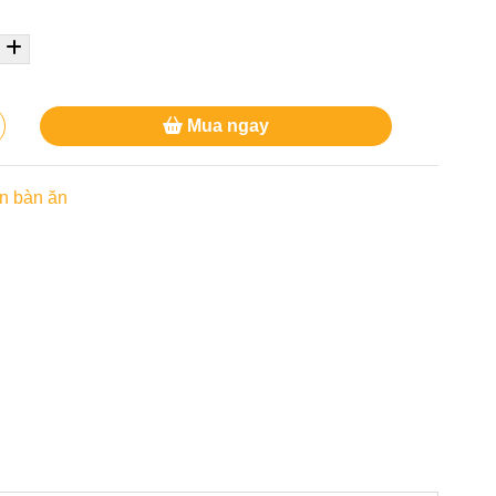
Mua ngay
ần bàn ăn