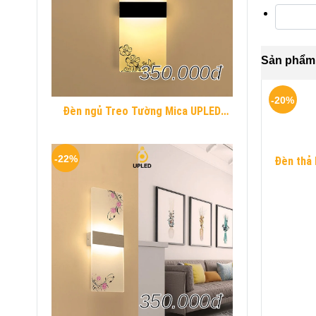
Sản phẩm 
350.000đ
-20%
Đèn ngủ Treo Tường Mica UPLED
Decor phòng ngủ hình khối chữ nhật
Hiện Đại
-22%
Đèn thả 
350.000đ