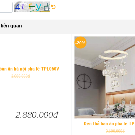
liên quan
-20%
bàn ăn hà nội pha lê TPL060V
3.600.000đ
2.880.000đ
2.880
Đèn thả bàn ăn pha lê T
3.600.000đ