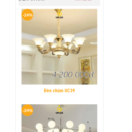
-24%
4.200.000đ
Đèn chùm UC39
-24%