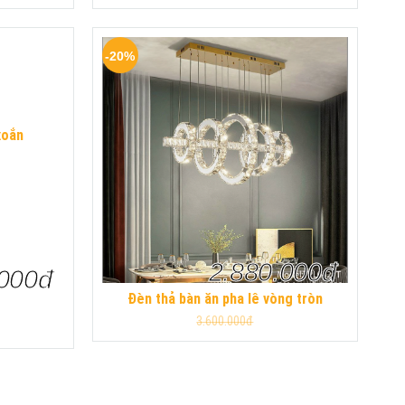
-20%
xoắn
2.880.000đ
.000đ
Đèn thả bàn ăn pha lê vòng tròn
3.600.000đ