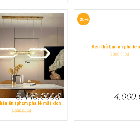
-20%
Đèn thả bàn ăn pha lê 
5.000.000đ
5.440.000đ
4.000
bàn ăn tphcm pha lê mắt xích
6.800.000đ