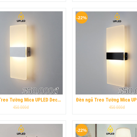
-22%
350.000đ
350.
Treo Tường Mica UPLED Decor
Đèn ngủ Treo Tường Mica U
ủ hình khối chữ nhật Hiện Đại
phòng ngủ hình khối chữ nhậ
450.000đ
450.000đ
-22%