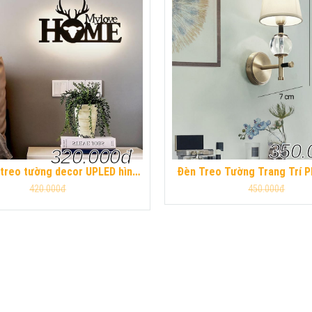
350.
320.000đ
treo tường decor UPLED hình
Đèn Treo Tường Trang Trí Phòng Ngủ
E LOVE trang trí không gian
Phòng Khách UPLED Hiện Đạ
420.000đ
450.000đ
phòng khách