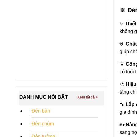
🔆 Đè
✨
Thiết
không 
💎
Chất 
giúp chố
💡
Công
có tuổi 
🎨
Hiệu
tăng ch
DANH MỤC NỔI BẬT
🔧
Lắp 
Đèn bàn
gia đình
Đèn chùm
🏡
Nâng
sang trọ
Đèn tường