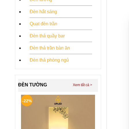
Đèn hắt sáng
Quạt đèn trần
Đèn thả quầy bar
Đèn thả trần bàn ăn
Đèn thả phòng ngủ
ĐÈN TƯỜNG
-22%