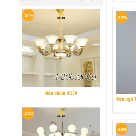
-24%
-22%
4.200.000đ
Đèn chùm UC39
Đèn ngủ 
phòng ng
-24%
-23%