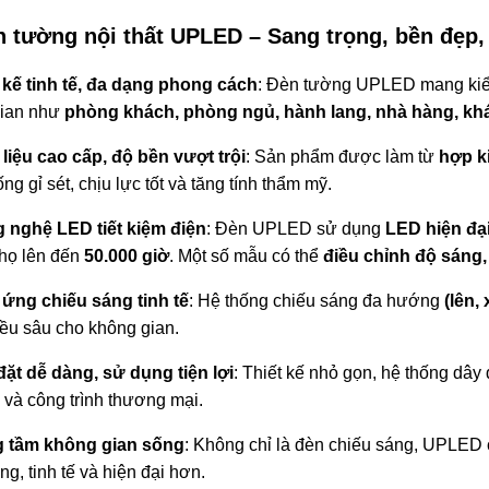
n tường nội thất UPLED – Sang trọng, bền đẹp
 kế tinh tế, đa dạng phong cách
: Đèn tường UPLED mang kiểu 
gian như
phòng khách, phòng ngủ, hành lang, nhà hàng, kh
liệu cao cấp, độ bền vượt trội
: Sản phẩm được làm từ
hợp ki
ng gỉ sét, chịu lực tốt và tăng tính thẩm mỹ.
 nghệ LED tiết kiệm điện
: Đèn UPLED sử dụng
LED hiện đạ
thọ lên đến
50.000 giờ
. Một số mẫu có thể
điều chỉnh độ sáng
 ứng chiếu sáng tinh tế
: Hệ thống chiếu sáng đa hướng
(lên,
iều sâu cho không gian.
đặt dễ dàng, sử dụng tiện lợi
: Thiết kế nhỏ gọn, hệ thống dây 
 và công trình thương mại.
 tầm không gian sống
: Không chỉ là đèn chiếu sáng, UPLED 
ng, tinh tế và hiện đại hơn.