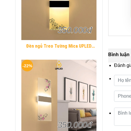
350.000đ
Đèn ngủ Treo Tường Mica UPLED
Decor phòng ngủ hình khối chữ nhật
Bình luận
Hiện Đại
Đánh gi
-22%
350.000đ