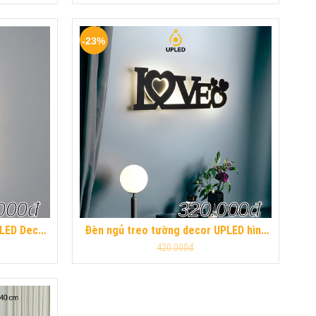
-23%
000đ
320.000đ
PLED Decor
Đèn ngủ treo tường decor UPLED hình
t Hiện Đại
chữ HOME LOVE trang trí không gian
420.000đ
phòng khách