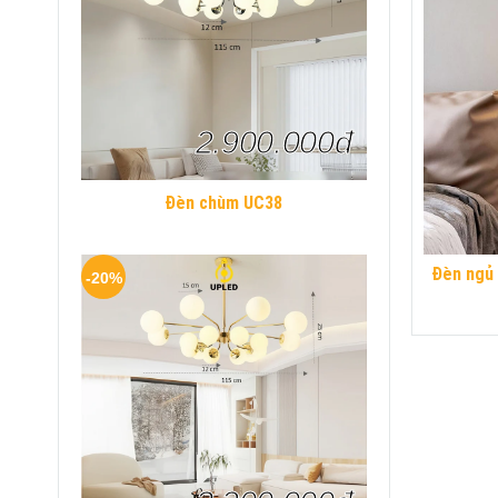
2.900.000đ
Đèn chùm UC38
Đèn ngủ 
-20%
chữ HOM