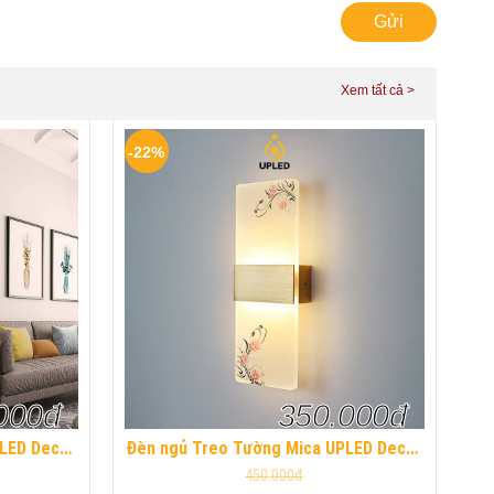
Gửi
-22%
000đ
350.000đ
PLED Decor
Đèn ngủ Treo Tường Mica UPLED Decor
t Hiện Đại
phòng ngủ hình khối chữ nhật Hiện Đại
450.000đ