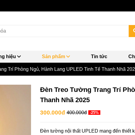
g hiệu
Sản phẩm
Tin tức
Ch
ang Trí Phòng Ngủ, Hành Lang UPLED Tinh Tế Thanh Nhã 20
Đèn Treo Tường Trang Trí Ph
Thanh Nhã 2025
300.000đ
400.000đ
-25%
Đèn tường nội thất UPLED mang đến thiết kế 