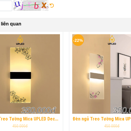
liên quan
-22%
350.000đ
350.
Treo Tường Mica UPLED Decor
Đèn ngủ Treo Tường Mica U
ủ hình khối chữ nhật Hiện Đại
phòng ngủ hình khối chữ nhậ
450.000đ
450.000đ