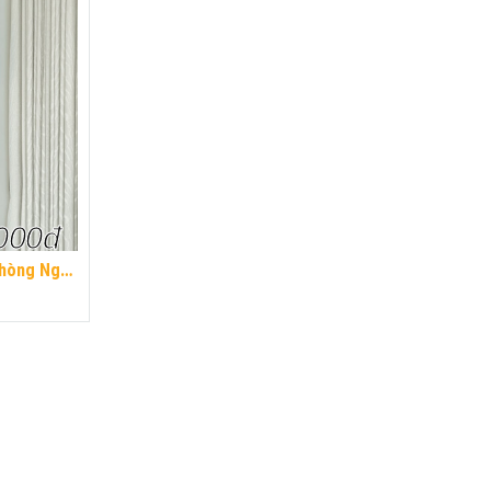
000đ
i Cao Cấp