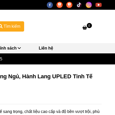
0
Tìm kiếm
ính sách
Liên hệ
25
òng Ngủ, Hành Lang UPLED Tinh Tế
sang trọng, chất liệu cao cấp và độ bền vượt trội, phù