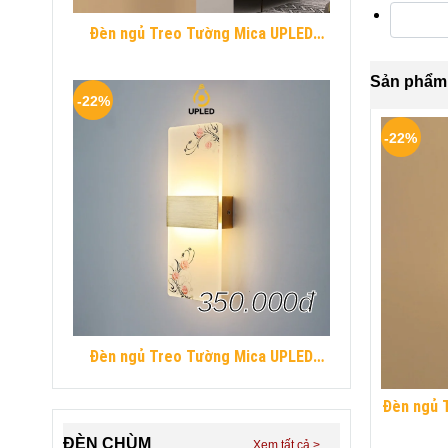
Đèn ngủ Treo Tường Mica UPLED
Decor phòng ngủ hình khối chữ nhật
Hiện Đại
Sản phẩm 
-22%
-22%
350.000đ
Đèn ngủ Treo Tường Mica UPLED
Decor phòng ngủ hình khối chữ nhật
Hiện Đại
Đèn ngủ 
phòng ng
ĐÈN CHÙM