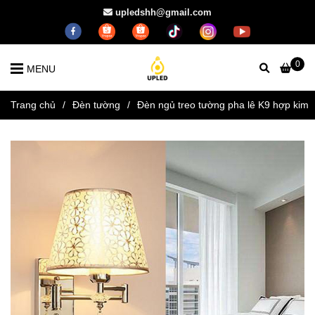
upledshh@gmail.com
0
MENU
Trang chủ
/
Đèn tường
/
Đèn ngủ treo tường pha lê K9 hợp kim