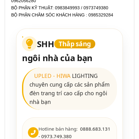
0962056280
BỘ PHẬN KỸ THUẬT: 0983849993 / 0973749380
BỘ PHẬN CHĂM SÓC KHÁCH HÀNG : 0985329284
SHH
Thắp sáng
ngôi nhà của bạn
UPLED
-
HIWA
LIGHTING
chuyên cung cấp các sản phẩm
đèn trang trí cao cấp cho ngôi
nhà bạn
Hotline bán hàng:
0888.683.131
- 0973.749.380