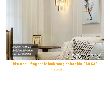
1.060.000đ
Đèn treo tường pha lê hình tam giác hợp kim CAO CẤP
1.778.000đ