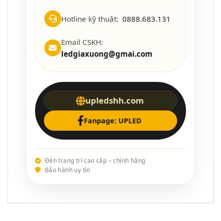
Hotline kỹ thuật:
0888.683.131
Email CSKH:
ledgiaxuong@gmai.com
upledshh.com
Fanpage: UPLED
Đèn trang trí cao cấp – chính hãng
Bảo hành uy tín