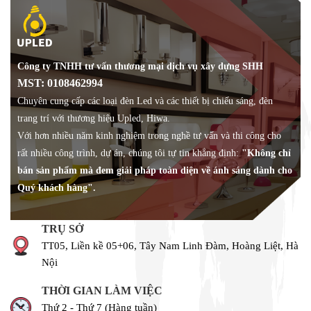
Công ty TNHH tư vấn thương mại dịch vụ xây dựng SHH
MST: 0108462994
Chuyên cung cấp các loại đèn Led và các thiết bị chiếu sáng, đèn
trang trí với thương hiệu Upled, Hiwa.
Với hơn nhiều năm kinh nghiệm trong nghề tư vấn và thi công cho
rất nhiều công trình, dự án, chúng tôi tự tin khẳng định:
"Không chỉ
bán sản phẩm mà đem giải pháp toàn diện về ánh sáng dành cho
Quý khách hàng".
TRỤ SỞ
TT05, Liền kề 05+06, Tây Nam Linh Đàm, Hoàng Liệt, Hà
Nội
THỜI GIAN LÀM VIỆC
Thứ 2 - Thứ 7 (Hàng tuần)