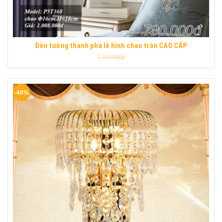
780.000đ
Đèn tường thanh pha lê hình chao tròn CAO CẤP
1.310.000đ
-40%