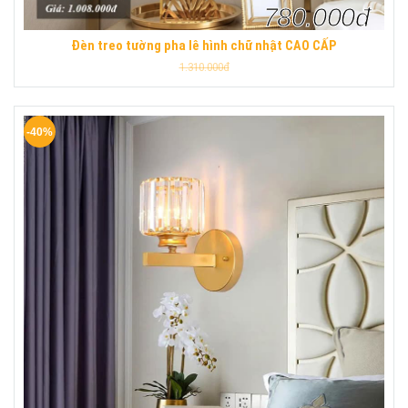
780.000đ
Đèn treo tường pha lê hình chữ nhật CAO CẤP
1.310.000đ
-40%