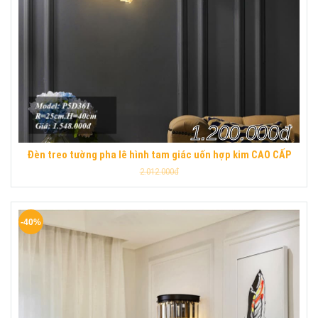
1.200.000đ
Đèn treo tường pha lê hình tam giác uốn hợp kim CAO CẤP
2.012.000đ
-40%