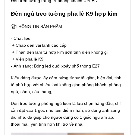
Đèn treo tường trang trí phòng khách UPLED
Đèn ngủ treo tường pha lê K9 hợp kim
🏆THÔNG TIN SẢN PHẨM
- Chất liệu:
+ Chao đèn vải lanh cao cấp
+ Thân đèn làm từ hợp kim sơn tĩnh điện không gỉ
+ Viên pha lê K9
- Ánh sáng: Bóng led đuôi xoáy phổ thông E27
Kiểu dáng được lấy cảm hứng từ sự tối giản, hiện đại, tinh
tế phù hợp với nhiều loại không gian phòng khách, phòng
ngủ, sảnh, cầu thang,...
Đèn treo tường phòng ngủ luôn là lựa chọn hàng đầu, chỉ
cần đặt vào 1 góc nhỏ làm điểm nhấn, sử dụng ánh sáng
dịu nhẹ, đã giúp cho người dùng có 1 giấc ngủ ấm áp,
thoải mái, yên tĩnh hơn khi trở về nhà.