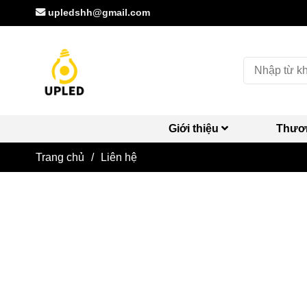
upledshh@gmail.com
Giới thiệu
Thươ
Trang chủ
/
Liên hệ