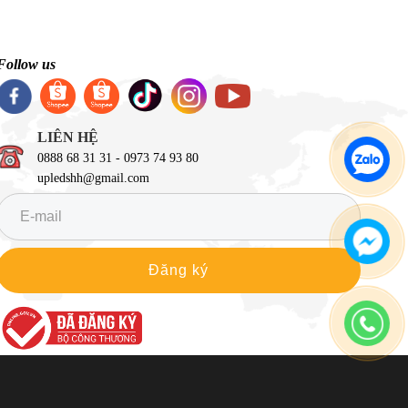
Follow us
LIÊN HỆ
0888 68 31 31 - 0973 74 93 80
upledshh@gmail.com
Đăng ký