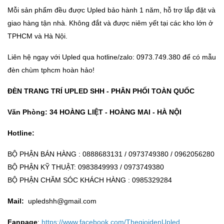
Mỗi sản phẩm đều được Upled bảo hành 1 năm, hỗ trợ lắp đặt và
giao hàng tận nhà. Không đắt và được niêm yết tại các kho lớn ở
TPHCM và Hà Nội.
Liên hệ ngay với Upled qua hotline/zalo: 0973.749.380 để có mẫu
đèn chùm tphcm hoàn hảo!
ĐÈN TRANG TRÍ UPLED SHH - PHÂN PHỐI TOÀN QUỐC
Văn Phòng: 34 HOÀNG LIỆT - HOÀNG MAI - HÀ NỘI
Hotline:
BỘ PHẬN BÁN HÀNG : 0888683131 / 0973749380 / 0962056280
BỘ PHẬN KỸ THUẬT: 0983849993 / 0973749380
BỘ PHẬN CHĂM SÓC KHÁCH HÀNG : 0985329284
Mail:
upledshh@gmail.com
Fanpage
:
https://www.facebook.com/ThegioidenUpled