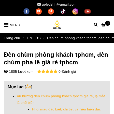
upledshh@gmail.com
0
MENU
Trang chủ
/
TIN TỨC
/
Đèn chùm phòng khách tphcm, đèn chùm 
Đèn chùm phòng khách tphcm, đèn
chùm pha lê giá rẻ tphcm
1805 Lượt xem
0 Đánh giá
Mục lục
[
Ẩn
]
Xu hướng đèn chùm phòng khách tphcm giá rẻ, lạ mắt
là phổ biến
Phối màu đặc biệt, chi tiết vật liệu hiện đại: