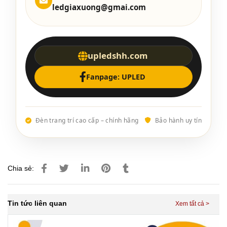
ledgiaxuong@gmai.com
upledshh.com
Fanpage: UPLED
Đèn trang trí cao cấp – chính hãng
Bảo hành uy tín
Chia sẻ:
Tin tức liên quan