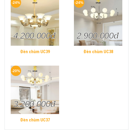
-24%
-24%
4.200.000đ
2.900.000đ
Đèn chùm UC39
Đèn chùm UC38
-20%
3.200.000đ
Đèn chùm UC37