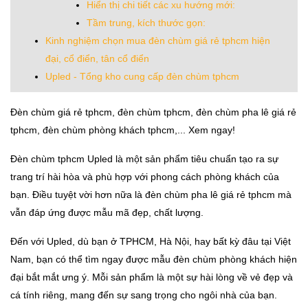
Hiển thị chi tiết các xu hướng mới:
Tầm trung, kích thước gọn:
Kinh nghiệm chọn mua đèn chùm giá rẻ tphcm hiện
đại, cổ điển, tân cổ điển
Upled - Tổng kho cung cấp đèn chùm tphcm
Đèn chùm giá rẻ tphcm, đèn chùm tphcm, đèn chùm pha lê giá rẻ
tphcm, đèn chùm phòng khách tphcm,... Xem ngay!
Đèn chùm tphcm Upled là một sản phẩm tiêu chuẩn tạo ra sự
trang trí hài hòa và phù hợp với phong cách phòng khách của
bạn. Điều tuyệt vời hơn nữa là đèn chùm pha lê giá rẻ tphcm mà
vẫn đáp ứng được mẫu mã đẹp, chất lượng.
Đến với Upled, dù bạn ở TPHCM, Hà Nội, hay bất kỳ đâu tại Việt
Nam, bạn có thể tìm ngay được mẫu đèn chùm phòng khách hiện
đại bắt mắt ưng ý. Mỗi sản phẩm là một sự hài lòng về vẻ đẹp và
cá tính riêng, mang đến sự sang trọng cho ngôi nhà của bạn.