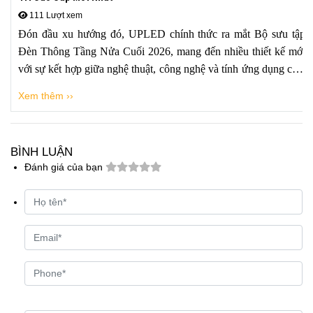
111 Lượt xem
Đón đầu xu hướng đó, UPLED chính thức ra mắt Bộ sưu tập
Đèn Thông Tầng Nửa Cuối 2026, mang đến nhiều thiết kế mới
với sự kết hợp giữa nghệ thuật, công nghệ và tính ứng dụng cao.
Bộ sưu tập quy tụ đa dạng phong cách từ Modern Luxury,
Xem thêm ››
Contemporary, Art Deco đến Japandi hay Organic Lighting, đáp
ứng nhu cầu của nhiều loại hình kiến trúc và gu thẩm mỹ khác
nhau.
BÌNH LUẬN
Đánh giá của bạn