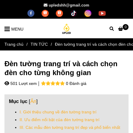
upledshh@gmail.com
0
MENU
Trang chủ
/
TIN TỨC
/
Đèn tường trang trí và cách chọn đèn ch
Đèn tường trang trí và cách chọn
đèn cho từng không gian
501 Lượt xem
0 Đánh giá
Mục lục
[
Ẩn
]
I. Giới thiệu chung về đèn tường trang trí
II. Ưu điểm nổi bật của đèn tường trang trí
III. Các mẫu đèn tường trang trí đẹp và phổ biến nhất