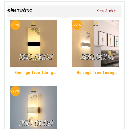
ĐÈN TƯỜNG
-22%
-22%
350.000đ
350.000đ
Đèn ngủ Treo Tường
Đèn ngủ Treo Tường
Mica UPLED Decor phòng
Mica UPLED Decor phòng
ngủ hình khối chữ nhật
ngủ hình khối chữ nhật
Hiện Đại
Hiện Đại
-22%
350.000đ