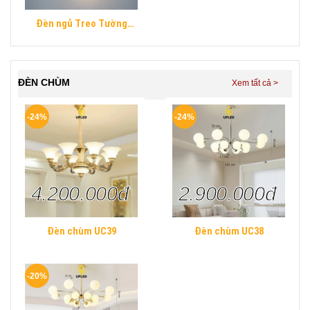
Đèn ngủ Treo Tường
Mica UPLED Decor phòng
ngủ hình khối chữ nhật
Hiện Đại
ĐÈN CHÙM
-24%
-24%
4.200.000đ
2.900.000đ
Đèn chùm UC39
Đèn chùm UC38
-20%