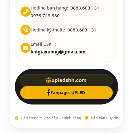
Hotline bán hàng:
0888.683.131 -
0973.749.380
Hotline kỹ thuật:
0888.683.131
Email CSKH:
ledgiaxuong@gmai.com
upledshh.com
Fanpage: UPLED
Đèn trang trí cao cấp – chính hãng
Bảo hành uy tín