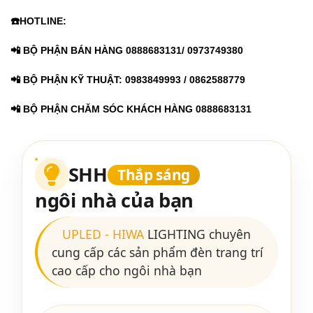
☎️HOTLINE:
📲 BỘ PHẬN BÁN HÀNG 0888683131/ 0973749380
📲 BỘ PHẬN KỸ THUẬT: 0983849993 / 0862588779
📲 BỘ PHẬN CHĂM SÓC KHÁCH HÀNG 0888683131
SHH
Thắp sáng
ngôi nhà của bạn
UPLED
-
HIWA
LIGHTING chuyên
cung cấp các sản phẩm đèn trang trí
cao cấp cho ngôi nhà bạn