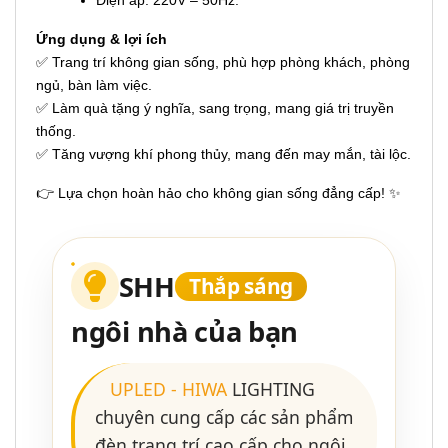
Điện áp: 220V – 50Hz.
Ứng dụng & lợi ích
✅ Trang trí không gian sống, phù hợp phòng khách, phòng
ngủ, bàn làm việc.
✅ Làm quà tặng ý nghĩa, sang trọng, mang giá trị truyền
thống.
✅ Tăng vượng khí phong thủy, mang đến may mắn, tài lộc.
👉 Lựa chọn hoàn hảo cho không gian sống đẳng cấp! ✨
SHH
Thắp sáng
ngôi nhà của bạn
UPLED
-
HIWA
LIGHTING
chuyên cung cấp các sản phẩm
đèn trang trí cao cấp cho ngôi