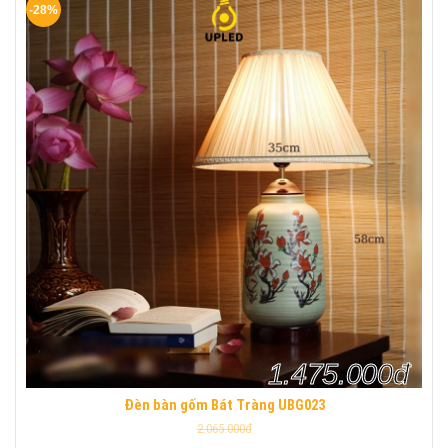
-28%
1.475.000đ
Đèn bàn gốm Bát Tràng UBG023
2.065.000đ