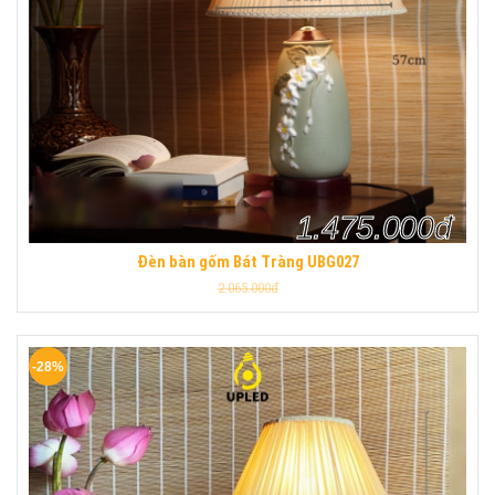
1.475.000đ
Đèn bàn gốm Bát Tràng UBG027
2.065.000đ
-28%