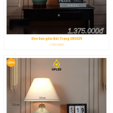
1.375.000đ
Đèn bàn gốm Bát Tràng UBG029
1.925.000đ
-28%