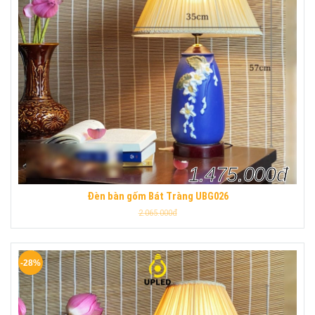
1.475.000đ
Đèn bàn gốm Bát Tràng UBG026
2.065.000đ
-28%