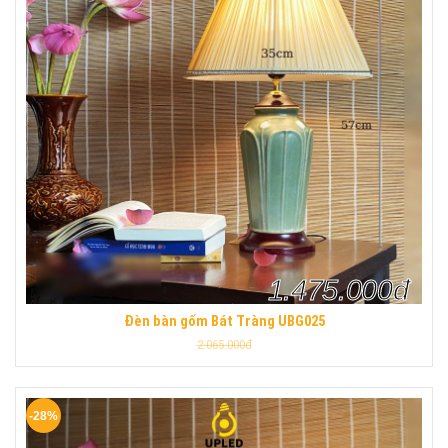
1.475.000đ
Đèn bàn gốm Bát Tràng UBG025
2.065.000đ
-28%