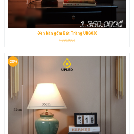
1.350.000đ
Đèn bàn gốm Bát Tràng UBG030
1.890.000đ
-28%