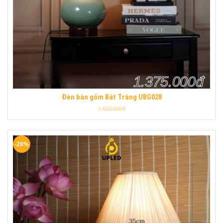
1.375.000đ
Đèn bàn gốm Bát Tràng UBG028
1.925.000đ
-28%