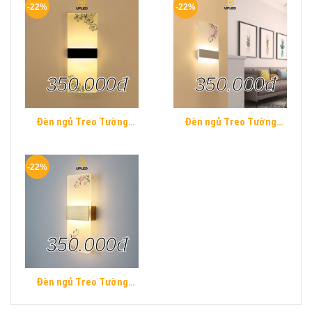
-22%
-22%
350.000đ
350.000đ
Đèn ngủ Treo Tường
Đèn ngủ Treo Tường
Mica UPLED Decor phòng
Mica UPLED Decor phòng
ngủ hình khối chữ nhật
ngủ hình khối chữ nhật
Hiện Đại
Hiện Đại
-22%
350.000đ
Đèn ngủ Treo Tường
Mica UPLED Decor phòng