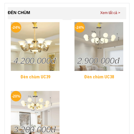
ngủ hình khối chữ nhật
Hiện Đại
ĐÈN CHÙM
-24%
-24%
4.200.000đ
2.900.000đ
Đèn chùm UC39
Đèn chùm UC38
-20%
3.200.000đ