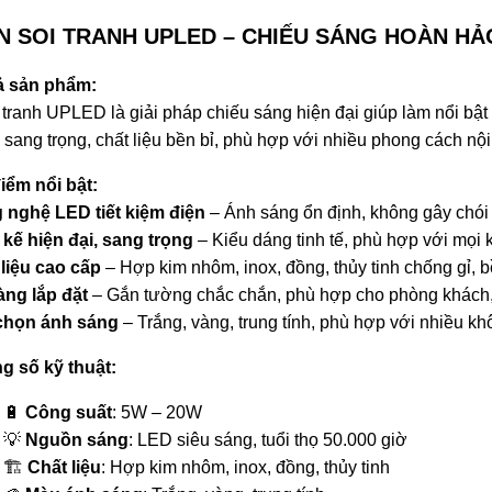
ÈN SOI TRANH UPLED – CHIẾU SÁNG HOÀN HẢ
ả sản phẩm:
 tranh UPLED là giải pháp chiếu sáng hiện đại giúp làm nổi bật
 sang trọng, chất liệu bền bỉ, phù hợp với nhiều phong cách nội 
iểm nổi bật:
 nghệ LED tiết kiệm điện
– Ánh sáng ổn định, không gây chói
 kế hiện đại, sang trọng
– Kiểu dáng tinh tế, phù hợp với mọi 
liệu cao cấp
– Hợp kim nhôm, inox, đồng, thủy tinh chống gỉ, bề
àng lắp đặt
– Gắn tường chắc chắn, phù hợp cho phòng khách,
chọn ánh sáng
– Trắng, vàng, trung tính, phù hợp với nhiều k
g số kỹ thuật:
🔋
Công suất
: 5W – 20W
💡
Nguồn sáng
: LED siêu sáng, tuổi thọ 50.000 giờ
🏗
Chất liệu
: Hợp kim nhôm, inox, đồng, thủy tinh