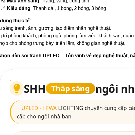
🎨
Màu ánh sáng
: Trắng, vàng, trung tính
📏
Kiểu dáng
: Thanh dài, 1 bóng, 2 bóng, 3 bóng
dụng thực tế:
u sáng tranh, ảnh, gương, tạo điểm nhấn nghệ thuật.
g trí phòng khách, phòng ngủ, phòng làm việc, khách sạn, quán 
hợp cho phòng trưng bày, triển lãm, không gian nghệ thuật.
họn đèn soi tranh UPLED – Tôn vinh vẻ đẹp nghệ thuật, n
SHH
ngôi nh
Thắp sáng
UPLED
-
HIWA
LIGHTING chuyên cung cấp các
cấp cho ngôi nhà bạn