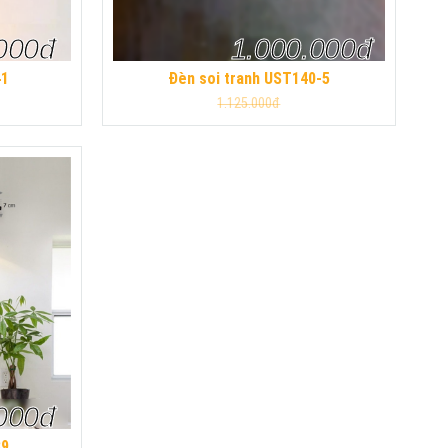
000đ
1.000.000đ
41
Đèn soi tranh UST140-5
1.125.000đ
000đ
39