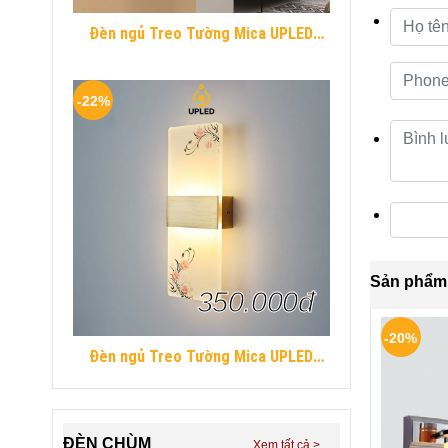
Đèn ngủ Treo Tường Mica UPLED
Decor phòng ngủ hình khối chữ nhật
Hiện Đại
-22%
Sản phẩm 
350.000đ
-20%
Đèn ngủ Treo Tường Mica UPLED
Decor phòng ngủ hình khối chữ nhật
Hiện Đại
ĐÈN CHÙM