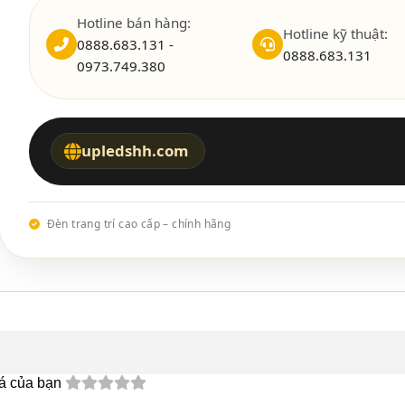
Hotline bán hàng:
Hotline kỹ thuật:
0888.683.131 -
0888.683.131
0973.749.380
upledshh.com
Đèn trang trí cao cấp – chính hãng
á của bạn