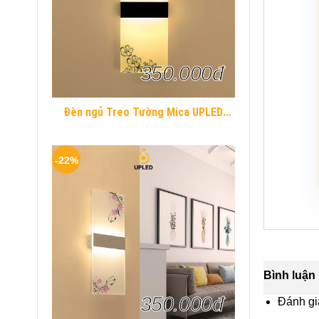
350.000đ
Đèn ngủ Treo Tường Mica UPLED
Decor phòng ngủ hình khối chữ nhật
Hiện Đại
-22%
Bình luận
350.000đ
Đánh gi