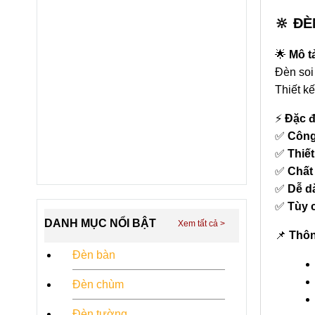
🔆 Đ
🌟
Mô t
Đèn soi
Thiết kế
⚡
Đặc đ
✅
Công
✅
Thiết
✅
Chất 
✅
Dễ d
✅
Tùy 
DANH MỤC NỔI BẬT
📌
Thôn
Đèn bàn
Đèn chùm
Đèn tường