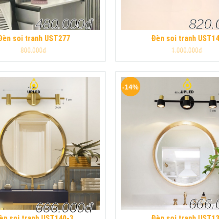
480.000đ
820.
Đèn soi tranh UST277
Đèn soi tranh UST1
800.000đ
1.000.000đ
-14%
666.
666.000đ
èn soi tranh UST140-3
Đèn soi tranh UST1