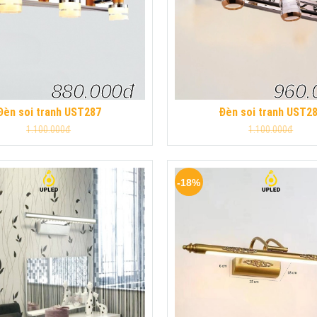
880.000đ
960.
Đèn soi tranh UST287
Đèn soi tranh UST2
1.100.000đ
1.100.000đ
-18%