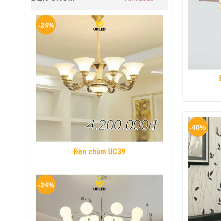
-24%
4.200.000đ
-40%
Đèn chùm UC39
-24%