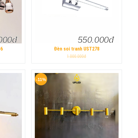
000đ
550.000đ
86
Đèn soi tranh UST278
1.000.000đ
-11%