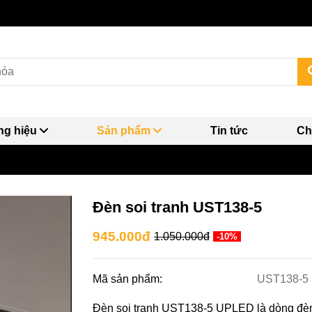
g hiệu
Sản phẩm
Tin tức
Ch
Đèn soi tranh UST138-5
945.000đ
1.050.000đ
-10%
Mã sản phẩm:
UST138-5
Đèn soi tranh UST138-5 UPLED là dòng đèn t