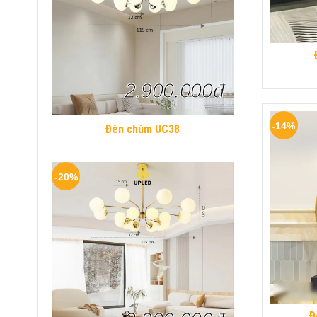
2.900.000đ
-14%
Đèn chùm UC38
-20%
Đ