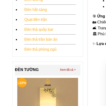
Đèn hắt sáng
🎯
Ứng 
Quạt đèn trần
🏡 Chiế
🛋 Tran
Đèn thả quầy bar
🏛 Phù 
Đèn thả trần bàn ăn
✨
Lựa c
Đèn thả phòng ngủ
ĐÈN TƯỜNG
-22%