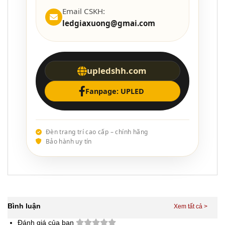
Email CSKH:
ledgiaxuong@gmai.com
upledshh.com
Fanpage: UPLED
Đèn trang trí cao cấp – chính hãng
Bảo hành uy tín
Bình luận
Đánh giá của bạn