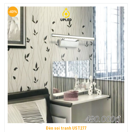
-40%
480.000đ
Đèn soi tranh UST277