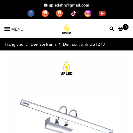
upledshh@gmail.com
0
MENU
Trang chủ
/
Đèn soi tranh
/
Đèn soi tranh UST278