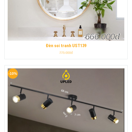
666.000đ
Đèn soi tranh UST139
775.000đ
-10%