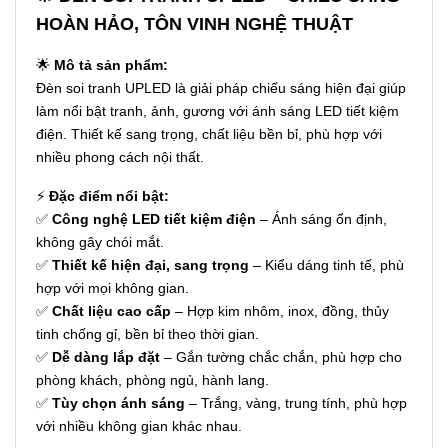
HOÀN HẢO, TÔN VINH NGHỆ THUẬT
🌟
Mô tả sản phẩm:
Đèn soi tranh UPLED là giải pháp chiếu sáng hiện đại giúp
làm nổi bật tranh, ảnh, gương với ánh sáng LED tiết kiệm
điện. Thiết kế sang trọng, chất liệu bền bỉ, phù hợp với
nhiều phong cách nội thất.
⚡
Đặc điểm nổi bật:
✅
Công nghệ LED tiết kiệm điện
– Ánh sáng ổn định,
không gây chói mắt.
✅
Thiết kế hiện đại, sang trọng
– Kiểu dáng tinh tế, phù
hợp với mọi không gian.
✅
Chất liệu cao cấp
– Hợp kim nhôm, inox, đồng, thủy
tinh chống gỉ, bền bỉ theo thời gian.
✅
Dễ dàng lắp đặt
– Gắn tường chắc chắn, phù hợp cho
phòng khách, phòng ngủ, hành lang.
✅
Tùy chọn ánh sáng
– Trắng, vàng, trung tính, phù hợp
với nhiều không gian khác nhau.