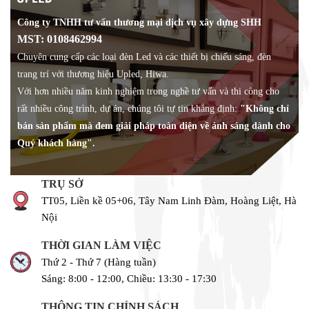
Công ty TNHH tư vấn thương mại dịch vụ xây dựng SHH
MST: 0108462994
Chuyên cung cấp các loại đèn Led và các thiết bị chiếu sáng, đèn
trang trí với thương hiệu Upled, Hiwa.
Với hơn nhiều năm kinh nghiệm trong nghề tư vấn và thi công cho
rất nhiều công trình, dự án, chúng tôi tự tin khẳng định:
"Không chỉ
bán sản phẩm mà đem giải pháp toàn diện về ánh sáng dành cho
Quý khách hàng".
TRỤ SỞ
TT05, Liền kề 05+06, Tây Nam Linh Đàm, Hoàng Liệt, Hà
Nội
THỜI GIAN LÀM VIỆC
Thứ 2 - Thứ 7 (Hàng tuần)
Sáng: 8:00 - 12:00, Chiều: 13:30 - 17:30
THÔNG TIN CHÍNH SÁCH