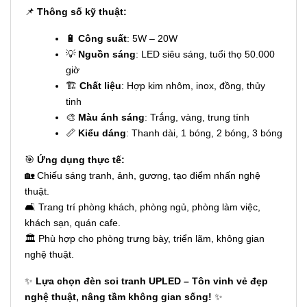
📌
Thông số kỹ thuật:
🔋
Công suất
: 5W – 20W
💡
Nguồn sáng
: LED siêu sáng, tuổi thọ 50.000
giờ
🏗
Chất liệu
: Hợp kim nhôm, inox, đồng, thủy
tinh
🎨
Màu ánh sáng
: Trắng, vàng, trung tính
📏
Kiểu dáng
: Thanh dài, 1 bóng, 2 bóng, 3 bóng
🎯
Ứng dụng thực tế:
🏡 Chiếu sáng tranh, ảnh, gương, tạo điểm nhấn nghệ
thuật.
🛋 Trang trí phòng khách, phòng ngủ, phòng làm việc,
khách sạn, quán cafe.
🏛 Phù hợp cho phòng trưng bày, triển lãm, không gian
nghệ thuật.
✨
Lựa chọn đèn soi tranh UPLED – Tôn vinh vẻ đẹp
nghệ thuật, nâng tầm không gian sống!
✨