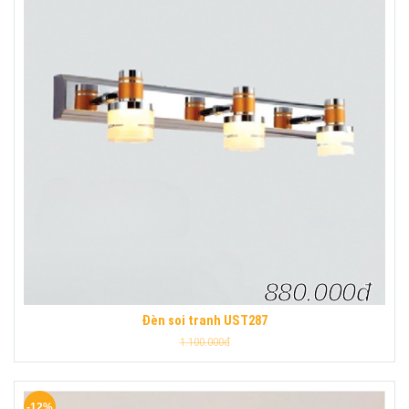
880.000đ
Đèn soi tranh UST287
1.100.000đ
-12%