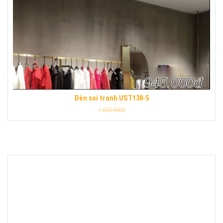
945.000đ
Đèn soi tranh UST138-5
1.050.000đ