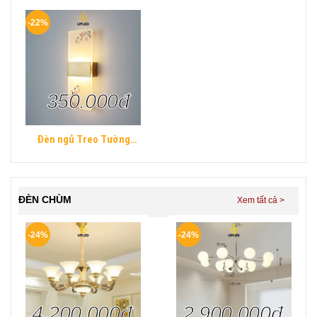
ngủ hình khối chữ nhật
ngủ hình khối chữ nhật
Hiện Đại
Hiện Đại
-22%
350.000đ
Đèn ngủ Treo Tường
Mica UPLED Decor phòng
ngủ hình khối chữ nhật
Hiện Đại
ĐÈN CHÙM
-24%
-24%
4.200.000đ
2.900.000đ