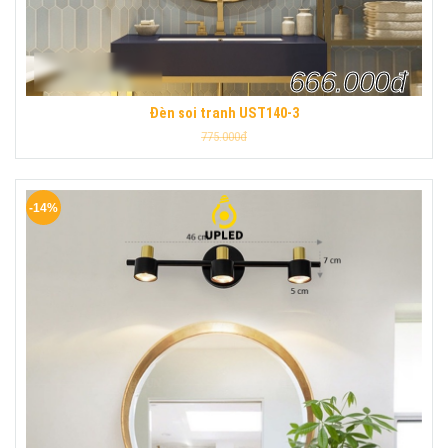
666.000đ
Đèn soi tranh UST140-3
775.000đ
-14%