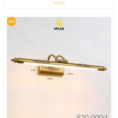
800.000đ
-18%
820.000đ