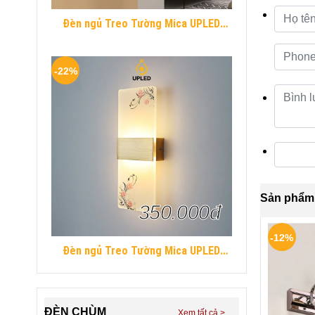
Đèn ngủ Treo Tường Mica UPLED
Decor phòng ngủ hình khối chữ nhật
Hiện Đại
-22%
Sản phẩm 
350.000đ
-12%
Đèn ngủ Treo Tường Mica UPLED
Decor phòng ngủ hình khối chữ nhật
Hiện Đại
ĐÈN CHÙM