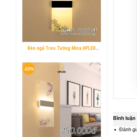
350.000đ
Đèn ngủ Treo Tường Mica UPLED
Decor phòng ngủ hình khối chữ nhật
Hiện Đại
-22%
Bình luận
350.000đ
Đánh gi