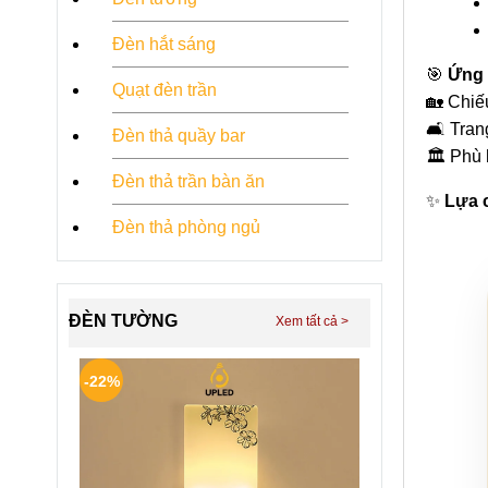
Đèn hắt sáng
🎯
Ứng 
Quạt đèn trần
🏡 Chiế
🛋 Tran
Đèn thả quầy bar
🏛 Phù 
Đèn thả trần bàn ăn
✨
Lựa c
Đèn thả phòng ngủ
ĐÈN TƯỜNG
-22%