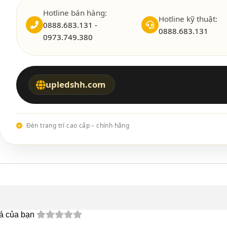
Hotline bán hàng:
Hotline kỹ thuật:
0888.683.131 -
0888.683.131
0973.749.380
upledshh.com
Đèn trang trí cao cấp – chính hãng
á của bạn