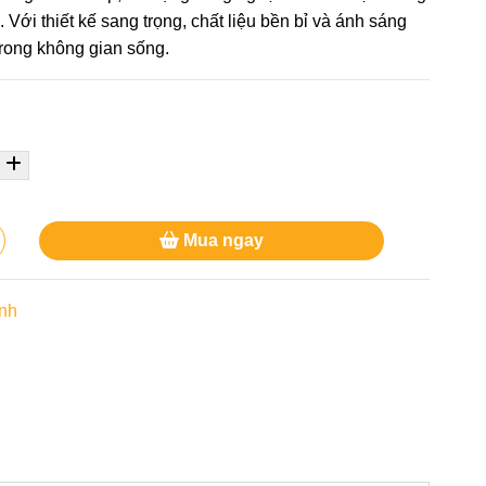
Với thiết kế sang trọng, chất liệu bền bỉ và ánh sáng
trong không gian sống.
Mua ngay
anh