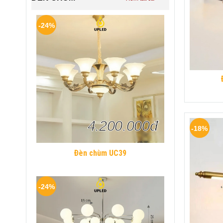
-24%
4.200.000đ
-18%
Đèn chùm UC39
-24%