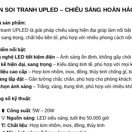
ÈN SOI TRANH UPLED – CHIẾU SÁNG HOÀN HẢ
ả sản phẩm:
 tranh UPLED là giải pháp chiếu sáng hiện đại giúp làm nổi bật
 sang trọng, chất liệu bền bỉ, phù hợp với nhiều phong cách nội 
iểm nổi bật:
 nghệ LED tiết kiệm điện
– Ánh sáng ổn định, không gây chói
 kế hiện đại, sang trọng
– Kiểu dáng tinh tế, phù hợp với mọi 
liệu cao cấp
– Hợp kim nhôm, inox, đồng, thủy tinh chống gỉ, bề
àng lắp đặt
– Gắn tường chắc chắn, phù hợp cho phòng khách,
chọn ánh sáng
– Trắng, vàng, trung tính, phù hợp với nhiều k
g số kỹ thuật:
🔋
Công suất
: 5W – 20W
💡
Nguồn sáng
: LED siêu sáng, tuổi thọ 50.000 giờ
🏗
Chất liệu
: Hợp kim nhôm, inox, đồng, thủy tinh