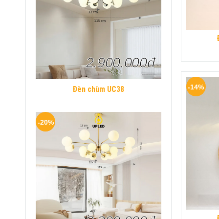
2.900.000đ
-14%
Đèn chùm UC38
-20%