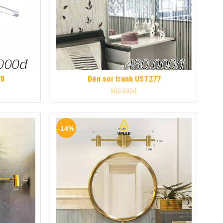
000đ
480.000đ
78
Đèn soi tranh UST277
800.000đ
-14%