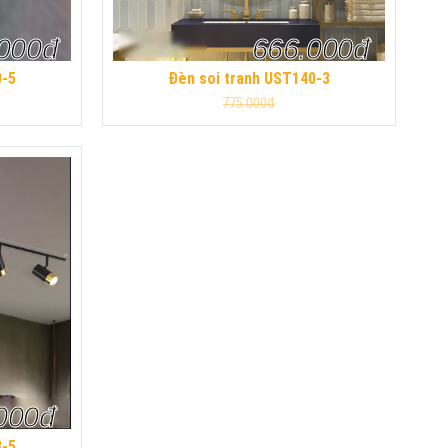
.000đ
666.000đ
0-5
Đèn soi tranh UST140-3
775.000đ
000đ
8-5