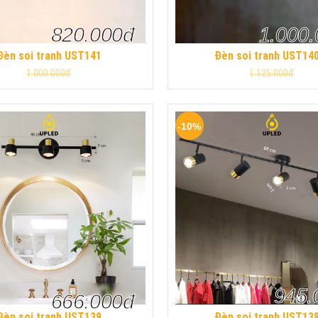
820.000đ
1.000
Đèn soi tranh UST141
Đèn soi tranh UST14
1.000.000đ
1.125.000đ
-10%
945.
666.000đ
Đèn soi tranh UST139
Đèn soi tranh UST13