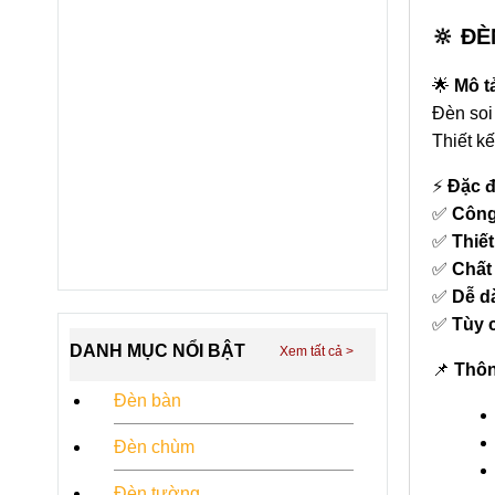
🔆 Đ
🌟
Mô t
Đèn soi
Thiết kế
⚡
Đặc đ
✅
Công
✅
Thiết
✅
Chất 
✅
Dễ d
✅
Tùy 
DANH MỤC NỔI BẬT
📌
Thôn
Đèn bàn
Đèn chùm
Đèn tường